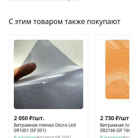
С этим товаром также покупают
2 050
₽
/
шт.
2 730
₽
/
шт.
Витражная пленка Decra Led
Витражная пленк
SR1051 (SF 051)
SR2166 (SF 166)
В наличии
Артикул
SR 1051
В наличии
Артику