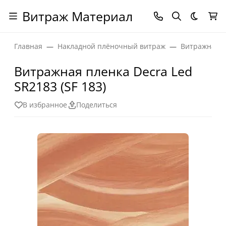
Витраж Материал
Темная
Главная
Накладной плёночный витраж
Витражная п
Витражная пленка Decra Led
SR2183 (SF 183)
В избранное
Поделиться