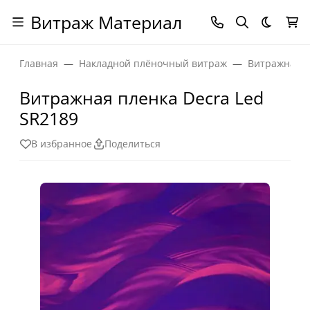
Витраж Материал
Темная
Главная
Накладной плёночный витраж
Витражная п
Витражная пленка Decra Led
SR2189
В избранное
Поделиться