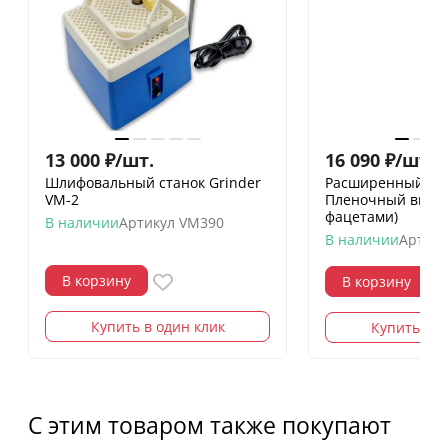
13 000
₽
/
шт.
16 090
₽
/
шт.
18
Шлифовальный станок Grinder
Расширенный на
VM-2
Пленочный витра
фацетами)
В наличии
Артикул
VM390
В наличии
Артику
В корзину
В корзину
Купить в один клик
Купить в о
С этим товаром также покупают