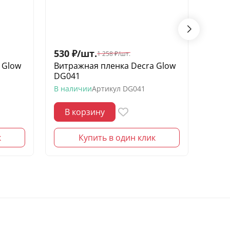
530
₽
/
шт.
530
1 258
₽
/
шт.
 Glow
Витражная пленка Decra Glow
Витр
DG041
DG04
В наличии
Артикул
DG041
В нал
В корзину
В 
к
Купить в один клик