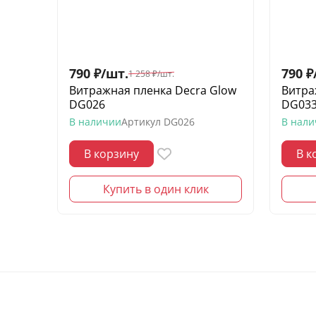
790
₽
/
шт.
790
₽
1 258
₽
/
шт.
Витражная пленка Decra Glow
Витра
DG026
DG03
В наличии
Артикул
DG026
В нал
В корзину
В к
Купить в один клик