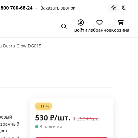
 800 700-68-24
Заказать звонок
Светлая те
Темна
Поиск
Войти
Избранное
Корзина
а Decra Glow DG015
- 58 %
530
₽
/
шт.
зовый
1 258
₽
/
шт.
озрачный
В наличии
цвет
озрачный