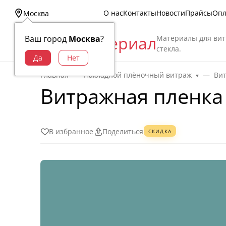
О нас
Контакты
Новости
Прайсы
Опл
Москва
Витраж Материал
Материалы для вит
Ваш город
Москва
?
стекла.
Главная
Накладной плёночный витраж
Ви
Витражная пленка
В избранное
Поделиться
СКИДКА