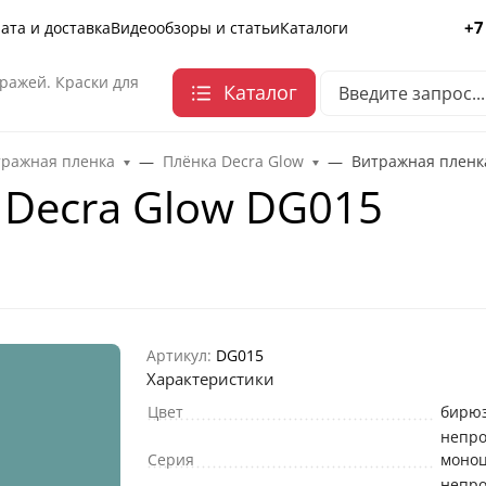
+7
ата и доставка
Видеообзоры и статьи
Каталоги
ражей. Краски для
Каталог
тражная пленка
Плёнка Decra Glow
Витражная пленк
 Decra Glow DG015
Артикул:
DG015
Характеристики
Цвет
бирю
непр
Серия
моно
непр