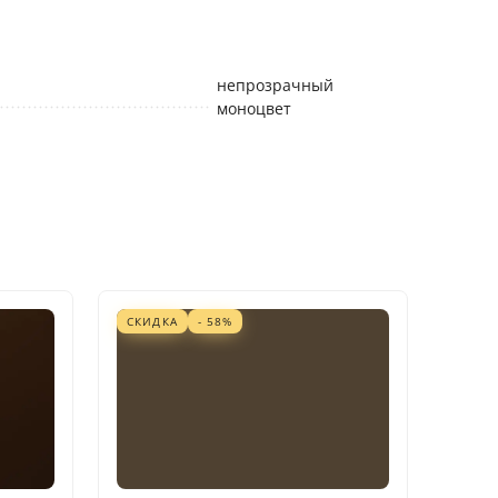
непрозрачный
моноцвет
СКИДКА
- 58%
СКИД