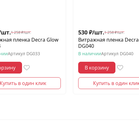
/
шт.
530
₽
/
шт.
1 258
₽
/
шт.
1 258
₽
/
шт.
жная пленка Decra Glow
Витражная пленка Decra
3
DG040
ичии
Артикул
DG033
В наличии
Артикул
DG040
орзину
В корзину
Купить в один клик
Купить в один кли