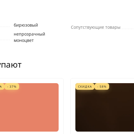
бирюзовый
Сопутствующие товары
непрозрачный
моноцвет
упают
А
- 37%
СКИДКА
- 58%