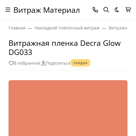
Витраж Материал
Темная
Главная
Накладной плёночный витраж
Витражная п
Витражная пленка Decra Glow
DG033
В избранное
Поделиться
СКИДКА