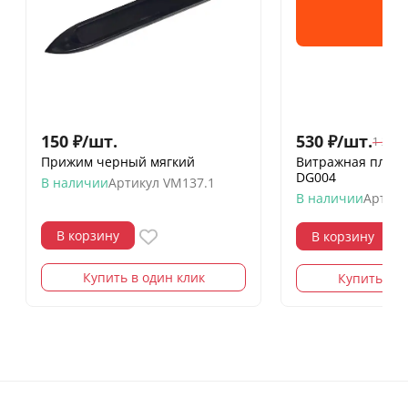
150
₽
/
шт.
530
₽
/
шт.
1 258
Прижим черный мягкий
Витражная пленк
DG004
В наличии
Артикул
VM137.1
В наличии
Артику
В корзину
В корзину
Купить в один клик
Купить в о