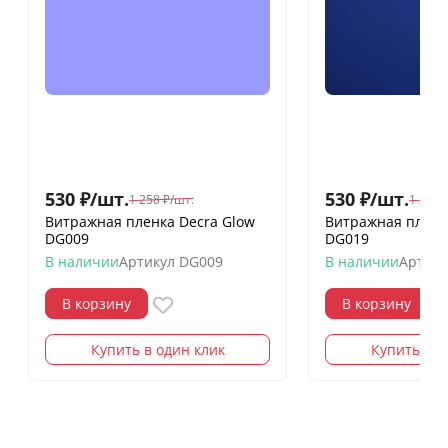
530
₽
/
шт.
530
₽
/
шт.
1 258
₽
/
шт.
1 258
Витражная пленка Decra Glow
Витражная пленк
DG009
DG019
В наличии
Артикул
DG009
В наличии
Артику
В корзину
В корзину
Купить в один клик
Купить в о