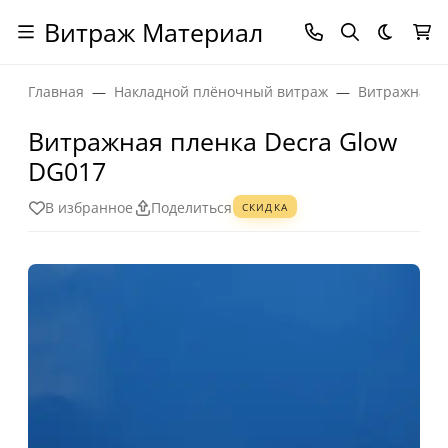
Витраж Материал
Темная
Главная
Накладной плёночный витраж
Витражная п
Витражная пленка Decra Glow
DG017
В избранное
Поделиться
СКИДКА