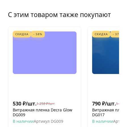
С этим товаром также покупают
СКИДКА
- 58%
СКИДКА
- 37%
530
₽
/
шт.
790
₽
/
шт.
1 258
₽
/
шт.
1 258
Витражная пленка Decra Glow
Витражная пленк
DG009
DG017
В наличии
Артикул
DG009
В наличии
Артику