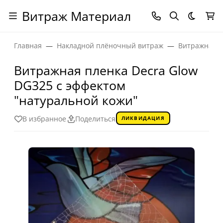
Витраж Материал
Темная
Главная
Накладной плёночный витраж
Витражная п
Витражная пленка Decra Glow
DG325 с эффектом
"натуральной кожи"
В избранное
Поделиться
ЛИКВИДАЦИЯ