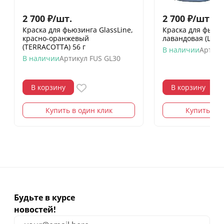
2 700
₽
/
шт.
2 700
₽
/
шт.
Краска для фьюзинга GlassLine,
Краска для фьюзи
красно-оранжевый
лавандовая (LAVE
(TERRACOTTA) 56 г
В наличии
Артику
В наличии
Артикул
FUS GL30
В корзину
В корзину
Купить в один клик
Купить в о
Будьте в курсе
новостей!