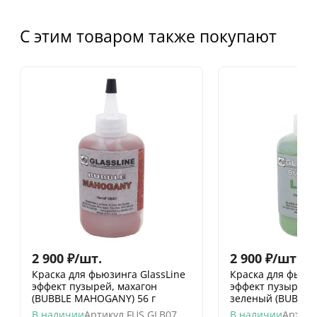
С этим товаром также покупают
2 900
₽
/
шт.
2 900
₽
/
шт.
Краска для фьюзинга GlassLine
Краска для фьюзи
эффект пузырей, махагон
эффект пузырей, 
(BUBBLE MAHOGANY) 56 г
зеленый (BUBBLE 
В наличии
Артикул
FUS GLB07
В наличии
Артику