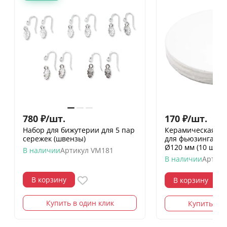
780
₽
/
шт.
170
₽
/
шт.
Набор для бижутерии для 5 пар
Керамическая бу
сережек (швензы)
для фьюзинга в 
Ø120 мм (10 шт)
В наличии
Артикул
VM181
В наличии
Артику
В корзину
В корзину
Купить в один клик
Купить в о