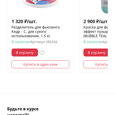
1 320
₽
/
шт.
2 900
₽
/
шт.
Разделитель для фьюзинга
Краска для фьюзи
Кедр - С, для сухого
эффект пузырей,
использования, 1,5 кг
(BUBBLE TEAL GREE
В наличии
Артикул
VM266
В наличии
Артику
В корзину
В корзину
Купить в один клик
Купить в о
Будьте в курсе