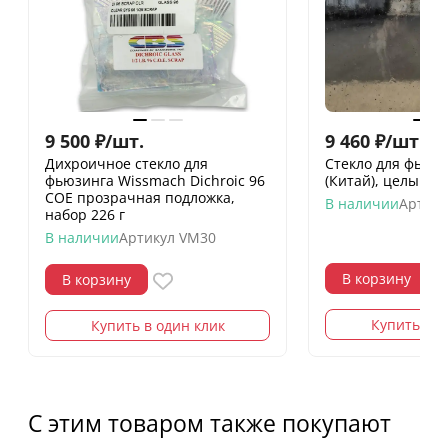
9 500
₽
/
шт.
9 460
₽
/
шт.
Дихроичное стекло для
Стекло для фьюзи
фьюзинга Wissmach Dichroic 96
(Китай), целый лис
COE прозрачная подложка,
В наличии
Артику
набор 226 г
В наличии
Артикул
VM30
В корзину
В корзину
Купить в о
Купить в один клик
С этим товаром также покупают