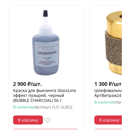
2 900
₽
/
шт.
1 300
₽
/
шт.
Краска для фьюзинга GlassLine
Шлифовальная го
эффект пузырей, черный
АртВитраж24 25 
(BUBBLE CHARCOAL) 56 г
В наличии
Артику
В наличии
Артикул
FUS GLB02
В корзину
В корзину