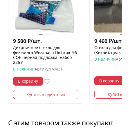
9 500
₽
/
шт.
9 460
₽
/
шт.
Дихроичное стекло для
Стекло для фьюзи
фьюзинга Wissmach Dichroic 96
(Китай), целый лис
COE черная подложка, набор
В наличии
Артику
226 г
В наличии
Артикул
VM31
В корзину
В корзину
Купить в о
Купить в один клик
С этим товаром также покупают