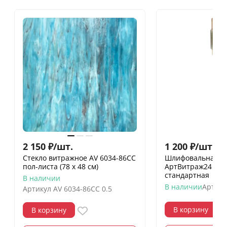
2 150
₽
/
шт.
1 200
₽
/
шт.
Стекло витражное AV 6034-86СС
Шлифовальная го
пол-листа (78 х 48 см)
АртВитраж24 19 
стандартная
В наличии
В наличии
Артику
Артикул
AV 6034-86СС 0.5
В корзину
В корзину