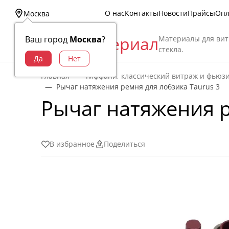
О нас
Контакты
Новости
Прайсы
Опл
Москва
Витраж Материал
Материалы для вит
Ваш город
Москва
?
стекла.
Главная
Тиффани, классический витраж и фьюз
Рычаг натяжения ремня для лобзика Taurus 3
Рычаг натяжения р
В избранное
Поделиться