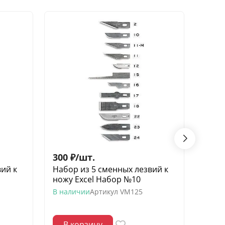
300
₽
/
шт.
300
ий к
Набор из 5 сменных лезвий к
Набо
ножу Excel Набор №10
ножу
В наличии
Артикул
VM125
В нал
В корзину
В 