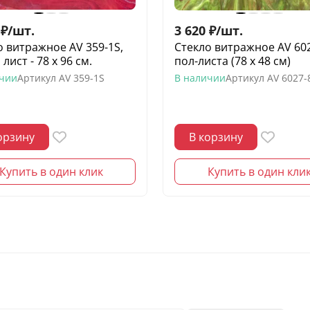
₽
/
шт.
3 620
₽
/
шт.
о витражное AV 359-1S,
Стекло витражное AV 60
лист - 78 х 96 cм.
пол-листа (78 х 48 см)
ичии
Артикул
AV 359-1S
В наличии
Артикул
AV 6027-
орзину
В корзину
Купить в один клик
Купить в один кли