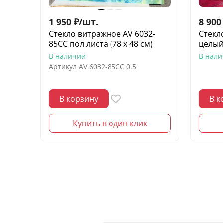
1 950
₽
/
шт.
8 900
Стекло витражное AV 6032-
Стекл
85CC пол листа (78 х 48 см)
целый 
В наличии
В нал
Артикул
AV 6032-85CC 0.5
В корзину
В к
Купить в один клик