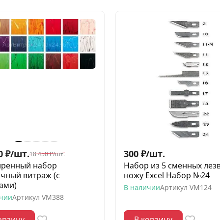
0
₽
/
шт.
300
₽
/
шт.
18 450
₽
/
шт.
ренный набор
Набор из 5 сменных лезв
чный витраж (с
ножу Excel Набор №24
ами)
В наличии
Артикул
VM124
ичии
Артикул
VM388
орзину
В корзину