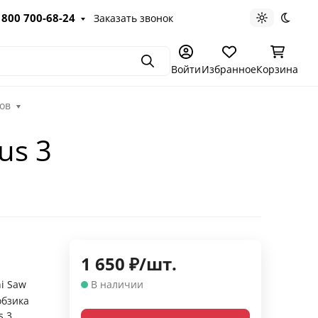
 800 700-68-24
Заказать звонок
Светлая те
Темна
Поиск
Войти
Избранное
Корзина
ов
us 3
1 650
₽
/
шт.
i Saw
В наличии
обзика
s 3