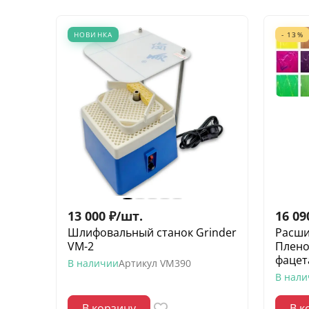
НОВИНКА
- 13%
13 000
₽
/
шт.
16 09
Шлифовальный станок Grinder
Расши
VM-2
Плено
фацет
В наличии
Артикул
VM390
В нал
В корзину
В к