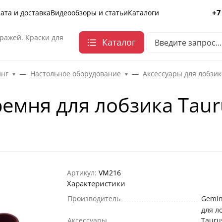
+7
ата и доставка
Видеообзоры и статьи
Каталоги
ражей. Краски для
Каталог
инг
Настольное оборудование
Аксессуары для лобзик
емня для лобзика Taur
Артикул:
VM216
Характеристики
Производитель
Gemin
для л
Аксессуары
Tauru