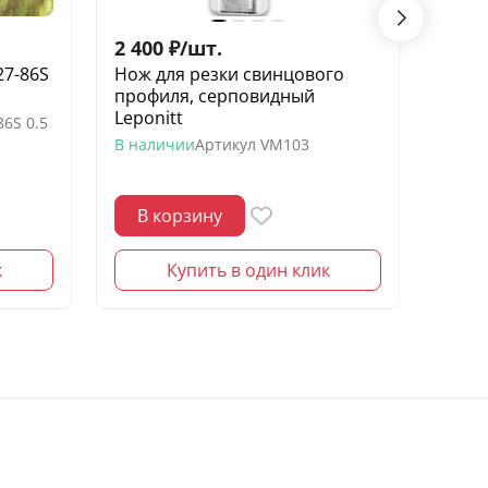
2 400
₽
/
шт.
2 90
27-86S
Нож для резки свинцового
Краск
профиля, серповидный
эффе
Leponitt
манд
86S 0.5
TANGE
В наличии
Артикул
VM103
В нал
В корзину
В 
к
Купить в один клик