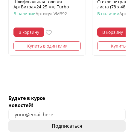
Шлифовальная головка
Стекло витражное
АртВитраж24 25 мм, Turbo
листа (78 х 48 см)
В наличии
Артикул
VM392
В наличии
Артику
В корзину
В корзину
Купить в один клик
Купить в о
Будьте в курсе
новостей!