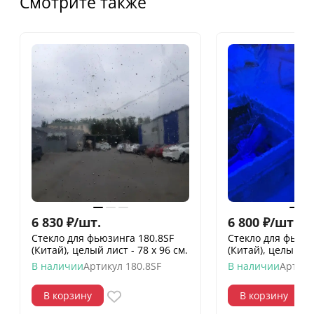
Смотрите также
6 830
₽
/
шт.
6 800
₽
/
шт.
Стекло для фьюзинга 180.8SF
Стекло для фьюзи
(Китай), целый лист - 78 х 96 cм.
(Китай), целый лис
В наличии
Артикул
180.8SF
В наличии
Артику
В корзину
В корзину