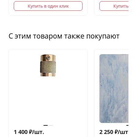
Купить в один клик
Купить в о
С этим товаром также покупают
1 400
₽
/
шт.
2 250
₽
/
шт.