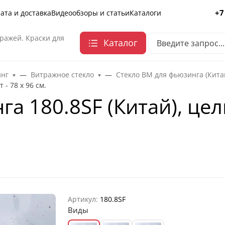
+7
ата и доставка
Видеообзоры и статьи
Каталоги
ражей. Краски для
Каталог
инг
Витражное стекло
Стекло ВМ для фьюзинга (Кита
 - 78 х 96 cм.
а 180.8SF (Китай), целы
Артикул:
180.8SF
Виды