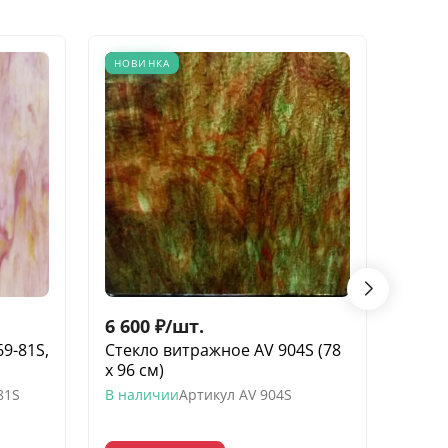
НОВИНКА
6 600
₽
/
шт.
6 52
9-81S,
Стекло витражное AV 904S (78
Стек
х 96 см)
целый
81S
В наличии
Артикул
AV 904S
В нал