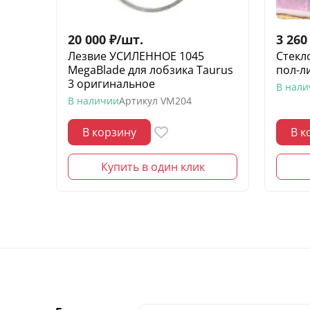
20 000
₽
/
шт.
3 260
Лезвие УСИЛЕННОЕ 1045
Стекл
MegaBlade для лобзика Taurus
пол-ли
3 оригинальное
В нал
В наличии
Артикул
VM204
В корзину
В к
Купить в один клик