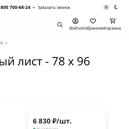
 800 700-68-24
Заказать звонок
Светлая те
Темна
Поиск
Войти
Избранное
Корзина
й)
й лист - 78 х 96
6 830
₽
/
шт.