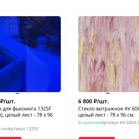
₽
/
шт.
6 800
₽
/
шт.
о для фьюзинга 132SF
Стекло витражное AV 606
), целый лист - 78 х 96
целый лист - 78 х 96 cм.
В наличии
Артикул
AV 6069-
ичии
Артикул
132SF