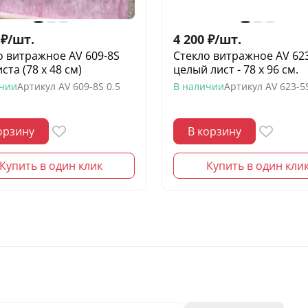
₽
/
шт.
4 200
₽
/
шт.
о витражное AV 609-8S
Стекло витражное AV 623
ста (78 х 48 см)
целый лист - 78 х 96 cм.
ичии
Артикул
AV 609-8S 0.5
В наличии
Артикул
AV 623-5
орзину
В корзину
Купить в один клик
Купить в один кли