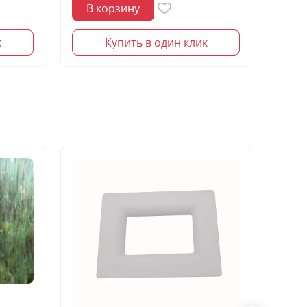
В корзину
В 
к
Купить в один клик