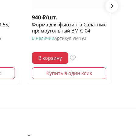
940
₽
/
шт.
1 00
-5S,
Форма для фьюзинга Салатник
Стек
прямоугольный ВМ-С-04
четве
S
В наличии
Артикул
VM193
В нал
В корзину
В 
к
Купить в один клик