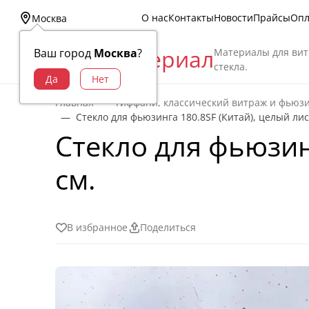
О нас
Контакты
Новости
Прайсы
Опл
Москва
Витраж Материал
Материалы для вит
Ваш город
Москва
?
стекла.
Главная
Тиффани, классический витраж и фьюз
Стекло для фьюзинга 180.8SF (Китай), целый лист
Стекло для фьюзинг
cм.
В избранное
Поделиться