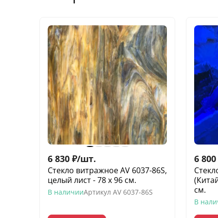
6 830
₽
/
шт.
6 800
Стекло витражное AV 6037-86S,
Стекл
целый лист - 78 х 96 cм.
(Китай
cм.
В наличии
Артикул
AV 6037-86S
В нал