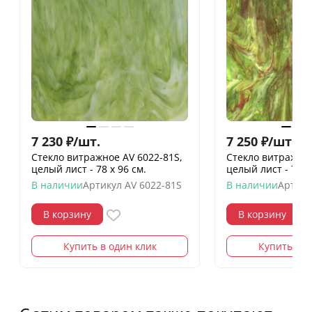
7 230
₽
/
шт.
7 250
₽
/
шт.
Стекло витражное AV 6022-81S,
Стекло витражное
целый лист - 78 х 96 cм.
целый лист - 78 х
В наличии
Артикул
AV 6022-81S
В наличии
Артику
В корзину
В корзину
Купить в один клик
Купить в о