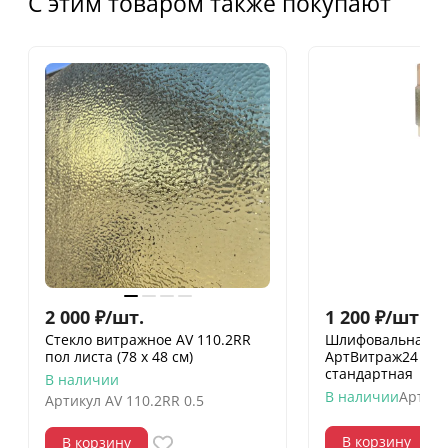
С этим товаром также покупают
2 000
₽
/
шт.
1 200
₽
/
шт.
Стекло витражное AV 110.2RR
Шлифовальная го
пол листа (78 х 48 см)
АртВитраж24 19 
стандартная
В наличии
В наличии
Артику
Артикул
AV 110.2RR 0.5
В корзину
В корзину