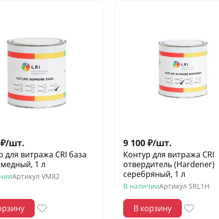
₽
/
шт.
9 100
₽
/
шт.
р для витража CRI база
Контур для витража CRI
 медный, 1 л
отвердитель (Hardener)
серебряный, 1 л
ичии
Артикул
VM82
В наличии
Артикул
SRL1H
орзину
В корзину