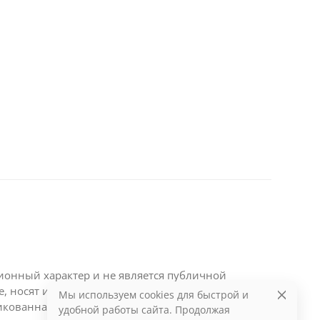
ционный характер и не является публичной
те, носят информационный характер и являются
Мы используем cookies для быстрой и
икованная на данном сайте информация может
удобной работы сайта. Продолжая