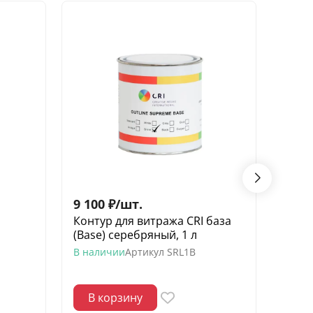
9 100
₽
/
шт.
2 00
Контур для витража CRI база
Глитт
(Base) серебряный, 1 л
сере
В наличии
Артикул
SRL1B
В нал
В корзину
В 