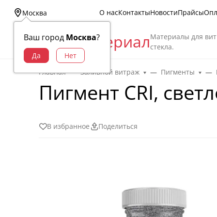
О нас
Контакты
Новости
Прайсы
Опл
Москва
Витраж Материал
Материалы для вит
Ваш город
Москва
?
стекла.
Главная
Заливной витраж
Пигменты
Пигмент CRI, свет
В избранное
Поделиться