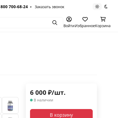
 800 700-68-24
Заказать звонок
Светлая те
Темна
Поиск
Войти
Избранное
Корзина
6 000
₽
/
шт.
В наличии
В корзину