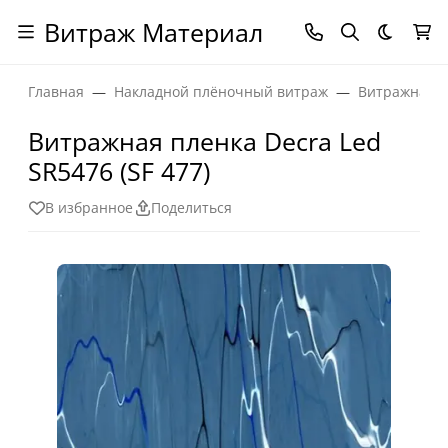
Витраж Материал
Темная
Главная
Накладной плёночный витраж
Витражная п
Витражная пленка Decra Led
SR5476 (SF 477)
В избранное
Поделиться