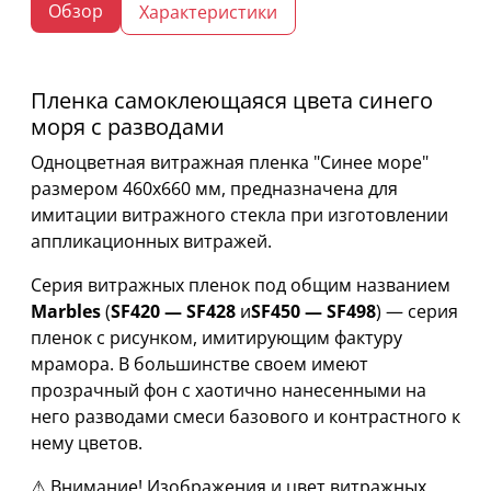
Обзор
Характеристики
Пленка самоклеющаяся цвета синего
моря с разводами
Одноцветная витражная пленка "Синее море"
размером 460х660 мм, предназначена для
имитации витражного стекла при изготовлении
аппликационных витражей.
Серия витражных пленок под общим названием
Marbles
(
SF420 — SF428
и
SF450 — SF498
) — серия
пленок с рисунком, имитирующим фактуру
мрамора. В большинстве своем имеют
прозрачный фон с хаотично нанесенными на
него разводами смеси базового и контрастного к
нему цветов.
⚠ Внимание! Изображения и цвет витражных