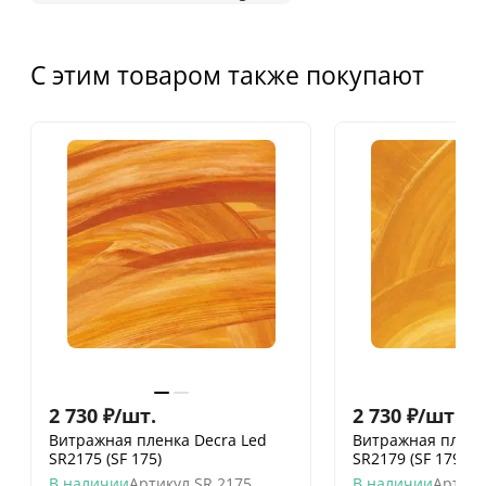
С этим товаром также покупают
2 730
₽
/
шт.
2 730
₽
/
шт.
Витражная пленка Decra Led
Витражная пленк
SR2175 (SF 175)
SR2179 (SF 179)
В наличии
Артикул
SR 2175
В наличии
Артику