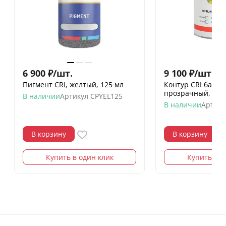
6 900
₽
/
шт.
9 100
₽
/
шт.
Пигмент CRI, желтый, 125 мл
Контур CRI база (
прозрачный, 1 л
В наличии
Артикул
CPYEL125
В наличии
Артику
В корзину
В корзину
Купить в один клик
Купить в о