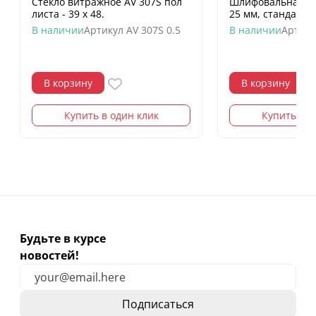
Стекло витражное AV 307S пол
Шлифовальная го
листа - 39 х 48.
25 мм, стандартн
В наличии
Артикул
AV 307S 0.5
В наличии
Артику
В корзину
В корзину
Купить в один клик
Купить в о
Будьте в курсе
новостей!