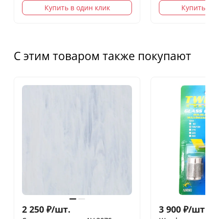
Купить в один клик
Купить в о
С этим товаром также покупают
2 250
₽
/
шт.
3 900
₽
/
шт.