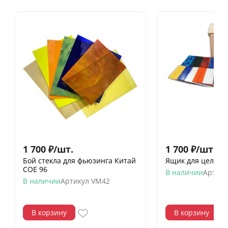
1 700
₽
/
шт.
1 700
₽
/
шт.
Бой стекла для фьюзинга Китай
Ящик для целых л
COE 96
В наличии
Артику
В наличии
Артикул
VM42
В корзину
В корзину