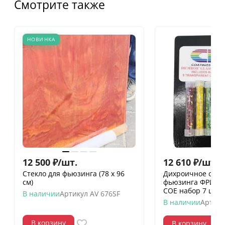
Смотрите также
НОВИНКА
12 500
₽
/
шт.
12 610
₽
/
шт.
Стекло для фьюзинга (78 х 96
Дихроичное стек
см)
фьюзинга ФРИТТА
СОЕ набор 7 цвет
В наличии
Артикул
AV 676SF
В наличии
Артику
В корзину
В корзину