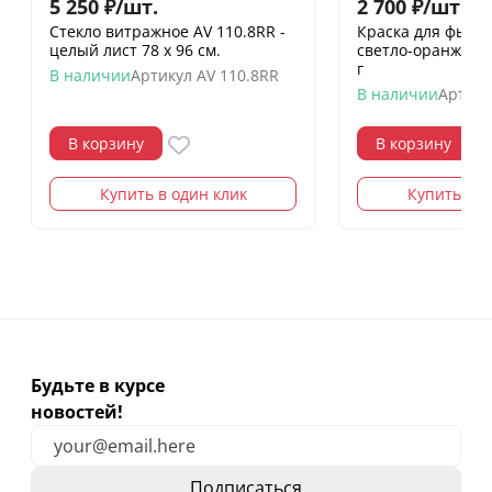
5 250
₽
/
шт.
2 700
₽
/
шт.
Стекло витражное АV 110.8RR -
Краска для фьюзи
целый лист 78 х 96 cм.
светло-оранжевы
г
В наличии
Артикул
AV 110.8RR
В наличии
Артику
В корзину
В корзину
Купить в один клик
Купить в о
Будьте в курсе
новостей!