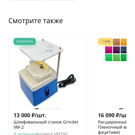
Смотрите также
НОВИНКА
- 13%
13 000
₽
/
шт.
16 090
₽
/
шт.
18
Шлифовальный станок Grinder
Расширенный на
VM-2
Пленочный витра
фацетами)
В наличии
Артикул
VM390