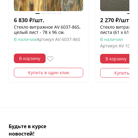
6 830
₽
/
шт.
2 270
₽
/
шт.
Стекло витражное AV 6037-86S,
Стекло витражное
целый лист - 78 х 96 cм.
листа (61 х 61)
В наличии
Артикул
AV 6037-86S
В наличии
Артикул
AV 100G 
В корзину
В корзину
Купить в один клик
Купить в о
Будьте в курсе
новостей!