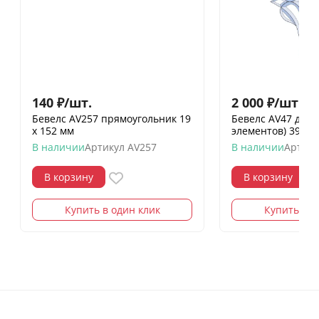
140
₽
/
шт.
2 000
₽
/
шт.
Бевелс AV257 прямоугольник 19
Бевелс AV47 двер
х 152 мм
элементов) 395 х
В наличии
Артикул
AV257
В наличии
Артику
В корзину
В корзину
Купить в один клик
Купить в о