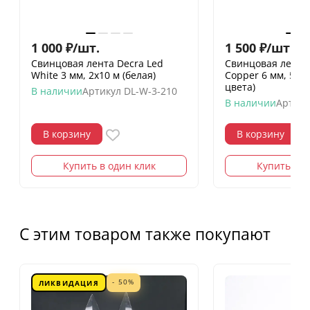
1 000
₽
/
шт.
1 500
₽
/
шт.
Свинцовая лента Decra Led
Свинцовая лента 
White 3 мм, 2х10 м (белая)
Copper 6 мм, 50 м
цвета)
В наличии
Артикул
DL-W-3-210
В наличии
Артику
В корзину
В корзину
Купить в один клик
Купить в о
С этим товаром также покупают
- 50%
ЛИКВИДАЦИЯ