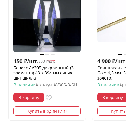
150
₽
/
шт.
4 900
₽
/
шт.
300
₽
/
шт.
Бевелс AV305 дихроичный (3
Свинцовая лента 
элемента) 43 х 394 мм синяя
Gold 4,5 мм, 50 м
шиншилла
золото)
В наличии
Артикул
AV305-B-SH
В наличии
Артику
В корзину
В корзину
Купить в один клик
Купить в о