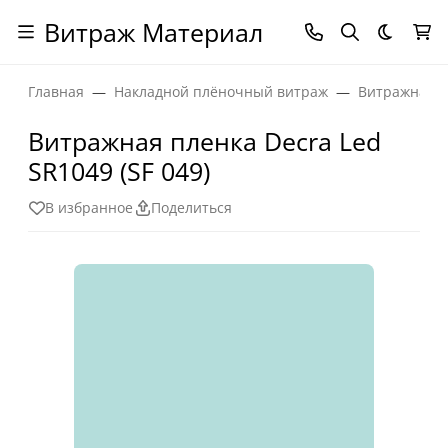
Витраж Материал
Темная
Главная
Накладной плёночный витраж
Витражная п
Витражная пленка Decra Led
SR1049 (SF 049)
В избранное
Поделиться