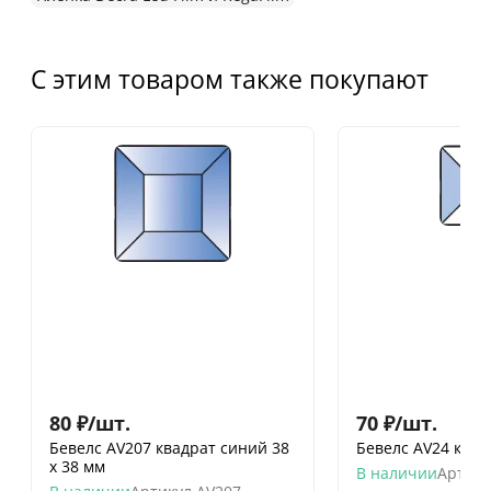
С этим товаром также покупают
80
₽
/
шт.
70
₽
/
шт.
Бевелс AV207 квадрат синий 38
Бевелс AV24 квад
х 38 мм
В наличии
Артику