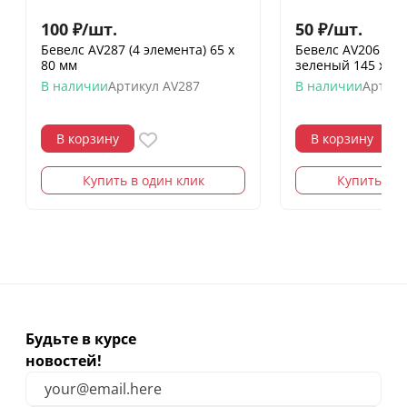
100
₽
/
шт.
50
₽
/
шт.
Бевелс AV287 (4 элемента) 65 х
Бевелс AV206 ди
80 мм
зеленый 145 х 75
В наличии
Артикул
AV287
В наличии
Артику
В корзину
В корзину
Купить в один клик
Купить в о
Будьте в курсе
новостей!