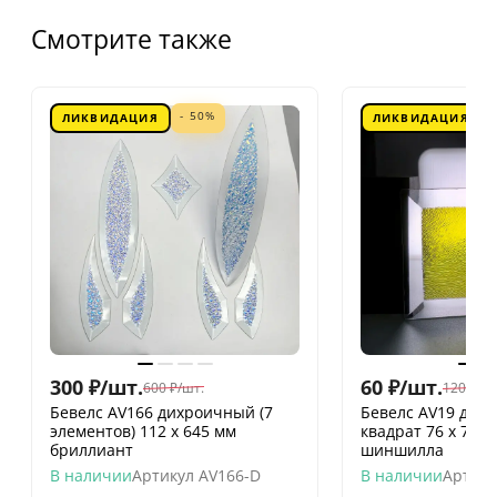
Смотрите также
- 50%
ЛИКВИДАЦИЯ
ЛИКВИДАЦИЯ
300
₽
/
шт.
60
₽
/
шт.
600
₽
/
шт.
120
₽
/
шт
Бевелс AV166 дихроичный (7
Бевелс AV19 дих
элементов) 112 х 645 мм
квадрат 76 х 76 
бриллиант
шиншилла
В наличии
Артикул
AV166-D
В наличии
Артику