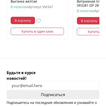
Выгонка желтая
Витражная пленк
SR3281 (SF 281)
В наличии
Артикул
VM347
В наличии
Артику
В корзину
В корзину
Купить в один клик
Купить в о
Будьте в курсе
новостей!
Подпишитесь на последние обновления и узнавайте о