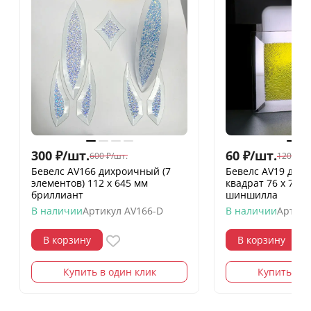
300
₽
/
шт.
60
₽
/
шт.
600
₽
/
шт.
120
₽
/
шт
Бевелс AV166 дихроичный (7
Бевелс AV19 дих
элементов) 112 х 645 мм
квадрат 76 х 76 
бриллиант
шиншилла
В наличии
Артикул
AV166-D
В наличии
Артику
В корзину
В корзину
Купить в один клик
Купить в о