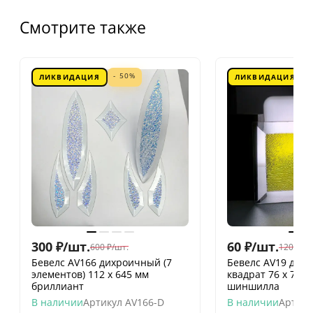
Смотрите также
- 50%
ЛИКВИДАЦИЯ
ЛИКВИДАЦИЯ
300
₽
/
шт.
60
₽
/
шт.
600
₽
/
шт.
120
₽
/
шт
Бевелс AV166 дихроичный (7
Бевелс AV19 дих
элементов) 112 х 645 мм
квадрат 76 х 76 
бриллиант
шиншилла
В наличии
Артикул
AV166-D
В наличии
Артику