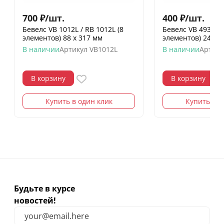
700
₽
/
шт.
400
₽
/
шт.
Бевелс VB 1012L / RB 1012L (8
Бевелс VB 493.2 / 
элементов) 88 х 317 мм
элементов) 240 х
В наличии
Артикул
VB1012L
В наличии
Артику
В корзину
В корзину
Купить в один клик
Купить в о
Будьте в курсе
новостей!