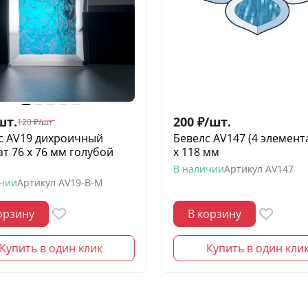
шт.
200
₽
/
шт.
120
₽
/
шт.
с AV19 дихроичный
Бевелс AV147 (4 элемент
ат 76 х 76 мм голубой
х 118 мм
з
В наличии
Артикул
AV147
ичии
Артикул
AV19-B-M
орзину
В корзину
Купить в один клик
Купить в один кли