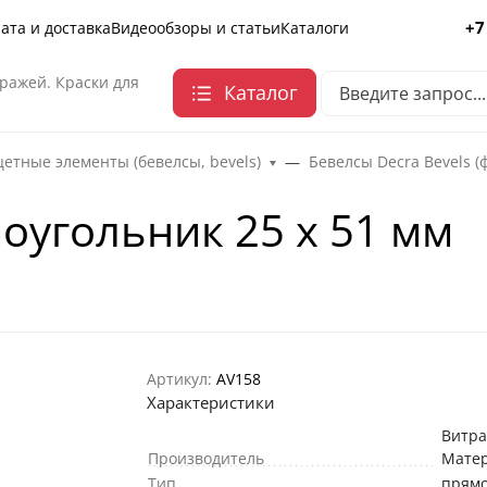
+7
ата и доставка
Видеообзоры и статьи
Каталоги
ражей. Краски для
Каталог
етные элементы (бевелсы, bevels)
Бевелсы Decra Bevels (
оугольник 25 х 51 мм
Артикул:
AV158
Характеристики
Витр
Производитель
Мате
Тип
прямо