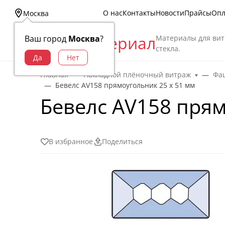
О нас
Контакты
Новости
Прайсы
Опл
Москва
Витраж Материал
Материалы для вит
Ваш город
Москва
?
стекла.
Главная
Накладной плёночный витраж
Фац
Бевелс AV158 прямоугольник 25 х 51 мм
Бевелс AV158 прям
В избранное
Поделиться