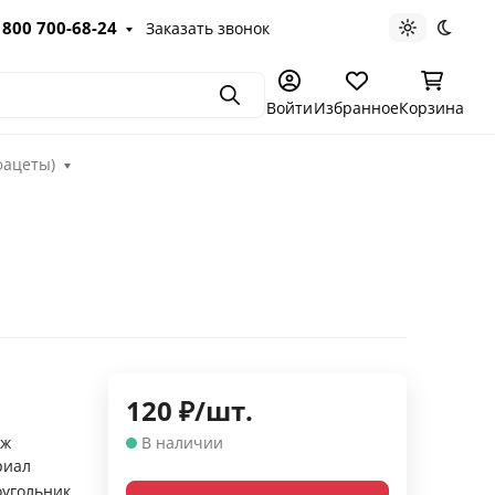
 800 700-68-24
Заказать звонок
Светлая те
Темна
Поиск
Войти
Избранное
Корзина
фацеты)
120
₽
/
шт.
аж
В наличии
риал
угольник