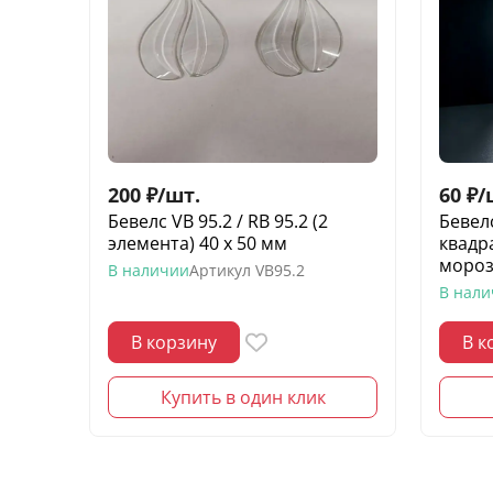
200
₽
/
шт.
60
₽
/
Бевелс VB 95.2 / RB 95.2 (2
Бевел
элемента) 40 х 50 мм
квадр
моро
В наличии
Артикул
VB95.2
В нал
В корзину
В к
Купить в один клик