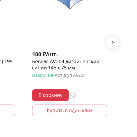
100
₽
/
шт.
150
а) 195
Бевелс AV204 дизайнерский
Беве
синий 145 х 75 мм
элеме
В наличии
Артикул
AV204
В нал
В корзину
В 
к
Купить в один клик