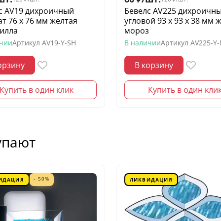
с AV19 дихроичный
Бевелс AV225 дихроичн
ат 76 х 76 мм желтая
угловой 93 х 93 х 38 мм 
илла
мороз
ичии
Артикул
AV19-Y-SH
В наличии
Артикул
AV225-Y
орзину
В корзину
Купить в один клик
Купить в один кли
упают
- 50%
ИДАЦИЯ
ЛИКВИДАЦИЯ