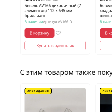
Бевелс AV166 дихроичный (7
Бевел
элементов) 112 х 645 мм
квадр
бриллиант
шинш
В наличии
Артикул
AV166-D
В нал
В корзину
В к
Купить в один клик
С этим товаром также пок
ЛИКВИДАЦИЯ
ЛИКВ