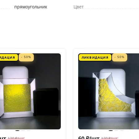
прямоугольник
Цвет
- 50%
- 50%
ИДАЦИЯ
ЛИКВИДАЦИЯ
шт.
60
₽
/
шт.
120
₽
/
шт.
120
₽
/
шт.