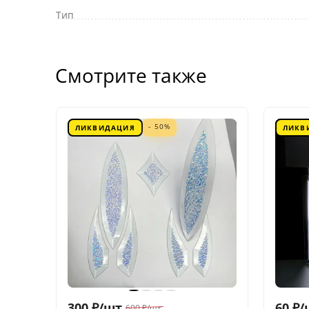
Тип
Смотрите также
- 50%
ЛИКВИДАЦИЯ
ЛИКВ
300
₽
/
шт.
60
₽
/
600
₽
/
шт.