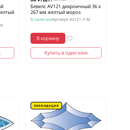
ый
Бевелс AV121 дихроичный 36 х
Беве
желтый
267 мм желтый мороз
квадр
моро
В наличии
Артикул
AV121-Y-M
-M
В нал
В корзину
В 
к
Купить в один клик
ЛИКВИДАЦИЯ
ЛИК