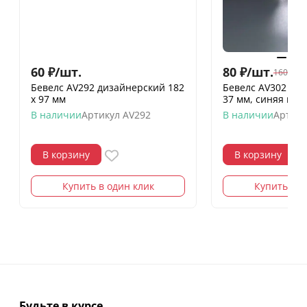
60
₽
/
шт.
80
₽
/
шт.
160
₽
/
шт
Бевелс AV292 дизайнерский 182
Бевелс AV302 дих
х 97 мм
37 мм, синяя ши
В наличии
Артикул
AV292
В наличии
Артику
В корзину
В корзину
Купить в один клик
Купить в о
Будьте в курсе