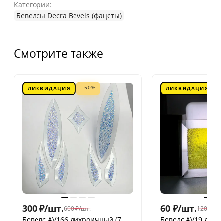
Категории:
Бевелсы Decra Bevels (фацеты)
Смотрите также
- 50%
ЛИКВИДАЦИЯ
ЛИКВИДАЦИЯ
300
₽
/
шт.
60
₽
/
шт.
600
₽
/
шт.
120
₽
/
шт
Бевелс AV166 дихроичный (7
Бевелс AV19 дих