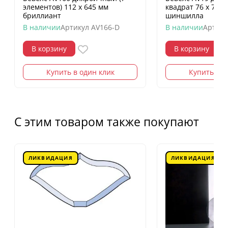
элементов) 112 х 645 мм
квадрат 76 х 76 
бриллиант
шиншилла
В наличии
Артикул
AV166-D
В наличии
Артику
В корзину
В корзину
Купить в один клик
Купить в о
С этим товаром также покупают
ЛИКВИДАЦИЯ
ЛИКВИДАЦИЯ