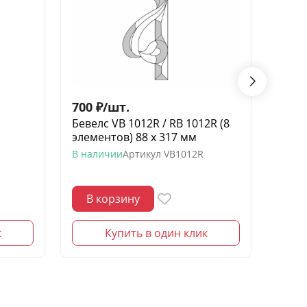
700
₽
/
шт.
80
₽
/
Бевелс VB 1012R / RB 1012R (8
Беве
элементов) 88 х 317 мм
звезд
шин
В наличии
Артикул
VB1012R
В нал
В корзину
В 
к
Купить в один клик