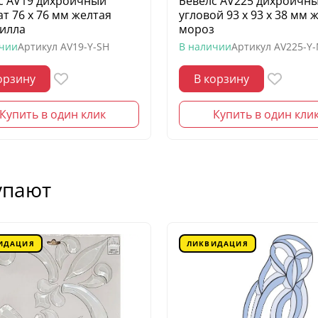
с AV19 дихроичный
Бевелс AV225 дихроичн
ат 76 х 76 мм желтая
угловой 93 х 93 х 38 мм 
илла
мороз
ичии
Артикул
AV19-Y-SH
В наличии
Артикул
AV225-Y
орзину
В корзину
Купить в один клик
Купить в один кли
упают
ИДАЦИЯ
ЛИКВИДАЦИЯ