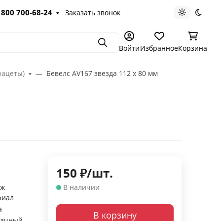
 800 700-68-24
Заказать звонок
Светлая те
Темна
Поиск
Войти
Избранное
Корзина
фацеты)
Бевелс AV167 звезда 112 х 80 мм
150
₽
/
шт.
аж
В наличии
риал
а
В корзину
рачный