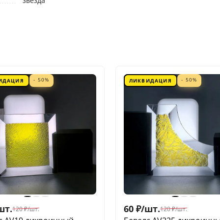
звезда
- 50%
- 50%
ИДАЦИЯ
ЛИКВИДАЦИЯ
шт.
60
₽
/
шт.
120
₽
/
шт.
120
₽
/
шт.