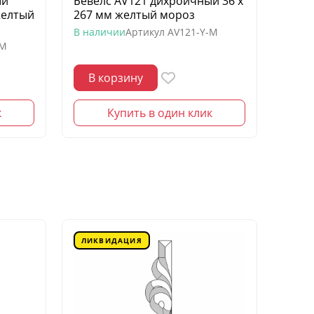
ый
Бевелс AV121 дихроичный 36 х
Беве
желтый
267 мм желтый мороз
квадр
моро
В наличии
Артикул
AV121-Y-M
-M
В нал
В корзину
В 
к
Купить в один клик
ЛИКВИДАЦИЯ
ЛИК