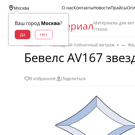
О нас
Контакты
Новости
Прайсы
Опл
Москва
Витраж Материал
Материалы для вит
Ваш город
Москва
?
стекла.
Главная
Накладной плёночный витраж
Фац
Бевелс AV167 звезд
В избранное
Поделиться