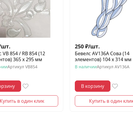
/
шт.
250
₽
/
шт.
 VB 854 / RB 854 (12
Бевелс AV136A Сова (14
нтов) 365 х 295 мм
элементов) 104 х 314 мм
ичии
Артикул
VB854
В наличии
Артикул
AV136A
орзину
В корзину
Купить в один клик
Купить в один кли