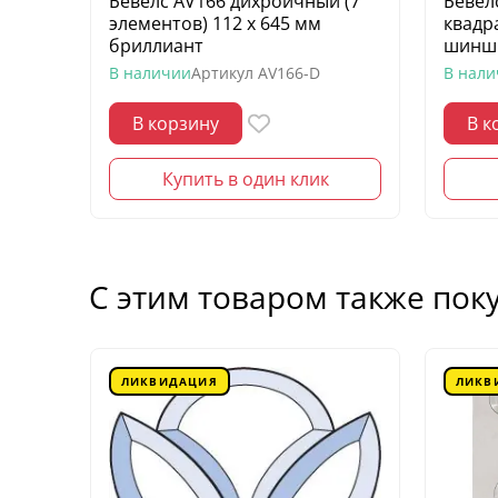
Бевелс AV166 дихроичный (7
Бевел
элементов) 112 х 645 мм
квадр
бриллиант
шинш
В наличии
Артикул
AV166-D
В нал
В корзину
В к
Купить в один клик
С этим товаром также пок
ЛИКВИДАЦИЯ
ЛИКВ