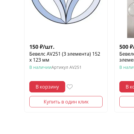
150
₽
/
шт.
500
₽
Бевелс AV251 (3 элемента) 152
Бевелс
х 123 мм
элеме
В наличии
Артикул
AV251
В нал
В корзину
В к
Купить в один клик