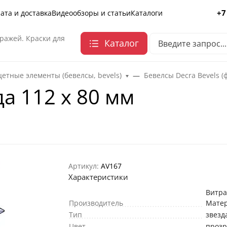
+7
ата и доставка
Видеообзоры и статьи
Каталоги
ражей. Краски для
Каталог
етные элементы (бевелсы, bevels)
Бевелсы Decra Bevels (
а 112 х 80 мм
Артикул:
AV167
Характеристики
Витр
Производитель
Мате
Тип
звезд
Цвет
проз