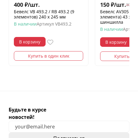
400
₽
/
шт.
150
₽
/
шт.
300
₽
/
Бевелс VB 493.2 / RB 493.2 (9
Бевелс AV305 ди
элементов) 240 х 245 мм
элемента) 43 х 3
шиншилла
В наличии
Артикул
VB493.2
В наличии
Артику
В корзину
В корзину
Купить в один клик
Купить в о
Будьте в курсе
новостей!