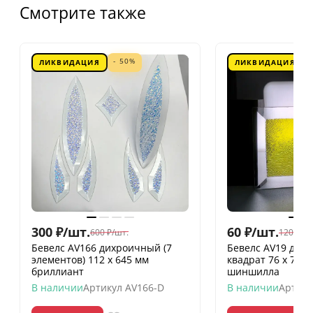
Смотрите также
- 50%
ЛИКВИДАЦИЯ
ЛИКВИДАЦИЯ
300
₽
/
шт.
60
₽
/
шт.
600
₽
/
шт.
120
₽
/
шт
Бевелс AV166 дихроичный (7
Бевелс AV19 дих
элементов) 112 х 645 мм
квадрат 76 х 76 
бриллиант
шиншилла
В наличии
Артикул
AV166-D
В наличии
Артику