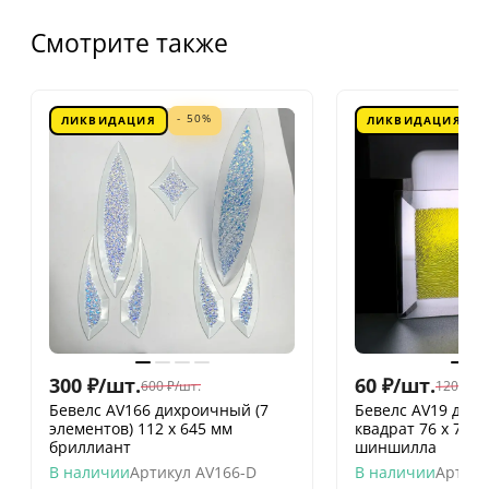
Смотрите также
- 50%
ЛИКВИДАЦИЯ
ЛИКВИДАЦИЯ
300
₽
/
шт.
60
₽
/
шт.
600
₽
/
шт.
120
₽
/
шт
Бевелс AV166 дихроичный (7
Бевелс AV19 дих
элементов) 112 х 645 мм
квадрат 76 х 76 
бриллиант
шиншилла
В наличии
Артикул
AV166-D
В наличии
Артику