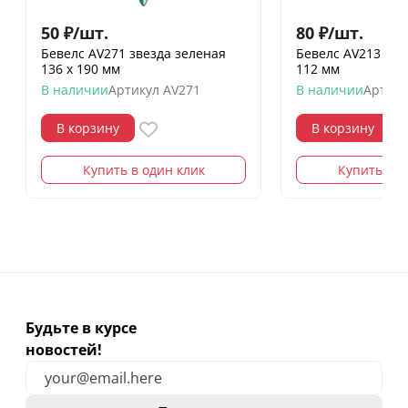
50
₽
/
шт.
80
₽
/
шт.
Бевелс AV271 звезда зеленая
Бевелс AV213 зве
136 х 190 мм
112 мм
В наличии
Артикул
AV271
В наличии
Артику
В корзину
В корзину
Купить в один клик
Купить в о
Будьте в курсе
новостей!