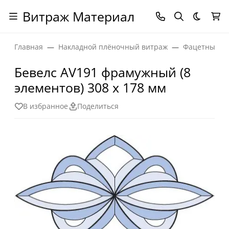
Витраж Материал
Темная
Главная
Накладной плёночный витраж
Фацетные эл
Бевелс AV191 фрамужный (8
элементов) 308 х 178 мм
В избранное
Поделиться