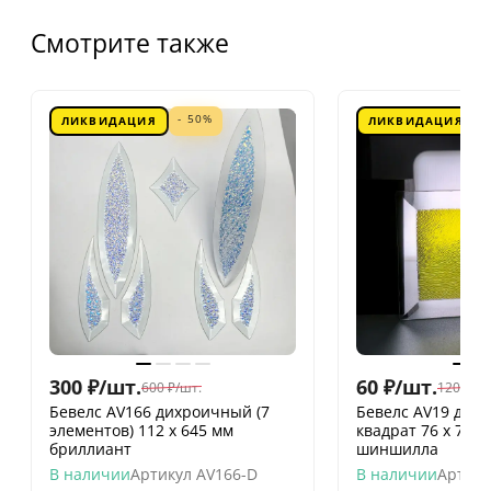
Смотрите также
- 50%
ЛИКВИДАЦИЯ
ЛИКВИДАЦИЯ
300
₽
/
шт.
60
₽
/
шт.
600
₽
/
шт.
120
₽
/
шт
Бевелс AV166 дихроичный (7
Бевелс AV19 дих
элементов) 112 х 645 мм
квадрат 76 х 76 
бриллиант
шиншилла
В наличии
Артикул
AV166-D
В наличии
Артику