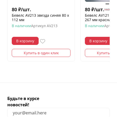
80
₽
/
шт.
80
₽
/
шт.
160
₽
/
шт
Бевелс AV213 звезда синяя 80 х
Бевелс AV121 ди
112 мм
267 мм красная 
В наличии
Артикул
AV213
В наличии
Артику
В корзину
В корзину
Купить в один клик
Купить в о
Будьте в курсе
новостей!