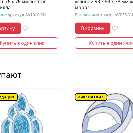
ат 76 х 76 мм желтая
угловой 93 х 93 х 38 мм 
илла
мороз
ичии
Артикул
AV19-Y-SH
В наличии
Артикул
AV225-Y
орзину
В корзину
Купить в один клик
Купить в один кли
упают
ИДАЦИЯ
ЛИКВИДАЦИЯ