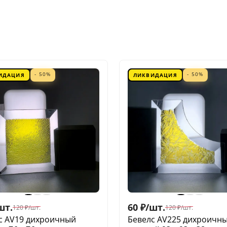
- 50%
- 50%
ИДАЦИЯ
ЛИКВИДАЦИЯ
шт.
60
₽
/
шт.
120
₽
/
шт.
120
₽
/
шт.
с AV19 дихроичный
Бевелс AV225 дихроичн