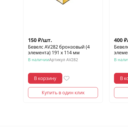
150
₽
/
шт.
400
₽
Бевелс AV282 бронзовый (4
Бевел
элемента) 191 х 114 мм
элеме
В наличии
Артикул
AV282
В нал
В корзину
В к
Купить в один клик