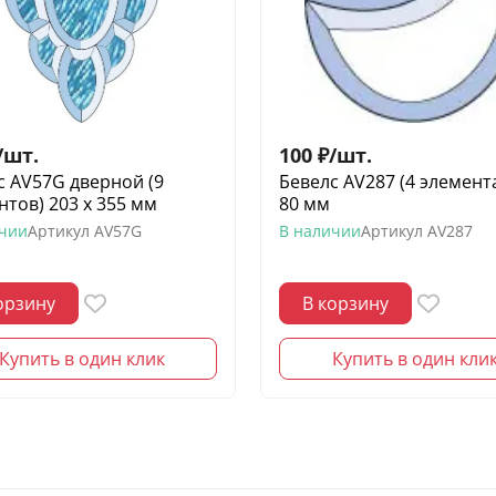
/
шт.
100
₽
/
шт.
с AV57G дверной (9
Бевелс AV287 (4 элемента
нтов) 203 х 355 мм
80 мм
ичии
Артикул
AV57G
В наличии
Артикул
AV287
орзину
В корзину
Купить в один клик
Купить в один кли