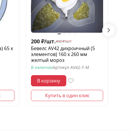
200
₽
/
шт.
50
₽
/
400
₽
/
шт.
) 65 х
Бевелс AV42 дихроичный (5
Беве
элементов) 160 х 260 мм
136 х
желтый мороз
В нал
В наличии
Артикул
AV42-Y-M
В корзину
В 
к
Купить в один клик