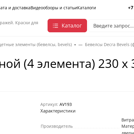
+7
ата и доставка
Видеообзоры и статьи
Каталоги
ражей. Краски для
Каталог
етные элементы (бевелсы, bevels)
Бевелсы Decra Bevels (
ной (4 элемента) 230 х
Артикул:
AV193
Характеристики
Витр
Производитель
Мате
двер