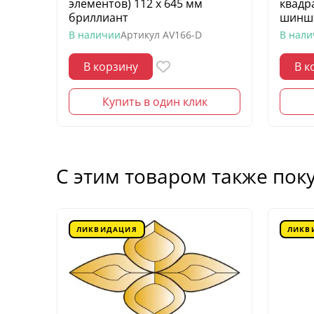
элементов) 112 х 645 мм
квадр
бриллиант
шинш
В наличии
Артикул
AV166-D
В нал
В корзину
В к
Купить в один клик
С этим товаром также пок
ЛИКВИДАЦИЯ
ЛИКВ