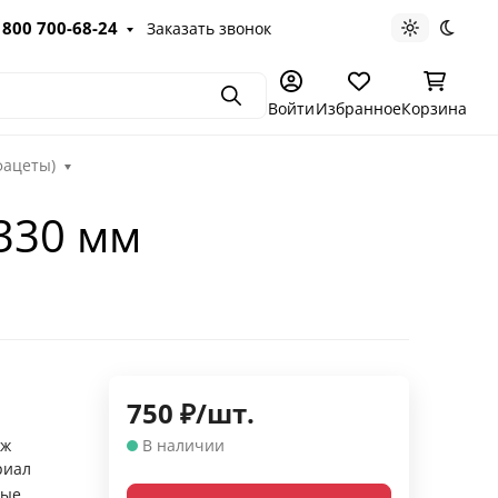
 800 700-68-24
Заказать звонок
Светлая те
Темна
Поиск
Войти
Избранное
Корзина
фацеты)
 330 мм
750
₽
/
шт.
аж
В наличии
риал
ные