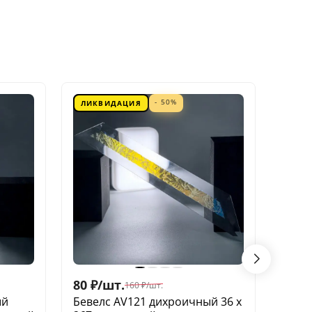
- 50%
ЛИКВИДАЦИЯ
ЛИК
80
₽
/
шт.
60
₽
/
160
₽
/
шт.
ый
Бевелс AV121 дихроичный 36 х
Беве