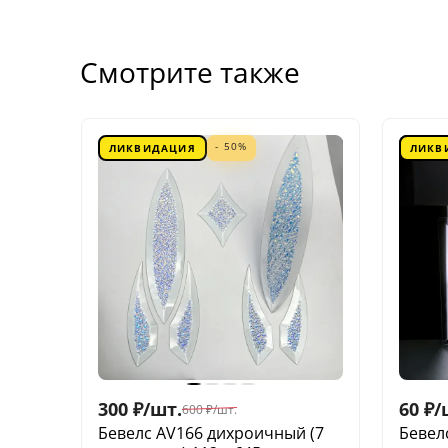
Смотрите также
- 50%
ЛИКВИДАЦИЯ
ЛИКВ
300
₽
/
шт.
60
₽
/
600
₽
/
шт.
Бевелс AV166 дихроичный (7
Бевел