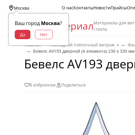
О нас
Контакты
Новости
Прайсы
Опл
Москва
Витраж Материал
Материалы для вит
Ваш город
Москва
?
стекла.
Главная
Накладной плёночный витраж
Фац
Бевелс AV193 дверной (4 элемента) 230 х 330 мм
Бевелс AV193 двер
В избранное
Поделиться