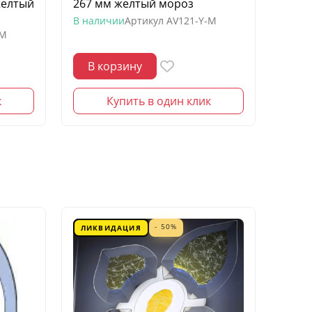
желтый
267 мм желтый мороз
квадр
моро
В наличии
Артикул
AV121-Y-M
-M
В нал
В корзину
В 
к
Купить в один клик
- 50%
ЛИКВИДАЦИЯ
ЛИК