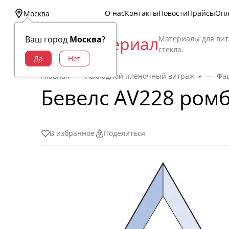
О нас
Контакты
Новости
Прайсы
Опл
Москва
Витраж Материал
Материалы для вит
Ваш город
Москва
?
стекла.
Главная
Накладной плёночный витраж
Фац
Бевелс AV228 ромб
В избранное
Поделиться