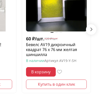
60
₽
/
шт.
60
₽
/
120
₽
/
шт.
2
Бевелс AV19 дихроичный
Беве
квадрат 76 х 76 мм желтая
элеме
шиншилла
В нал
В наличии
Артикул
AV19-Y-SH
В корзину
В 
к
Купить в один клик