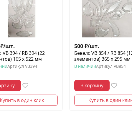
₽
/
шт.
500
₽
/
шт.
 VB 394 / RB 394 (22
Бевелс VB 854 / RB 854 (1
нтов) 165 х 522 мм
элементов) 365 х 295 мм
ичии
Артикул
VB394
В наличии
Артикул
VB854
орзину
В корзину
Купить в один клик
Купить в один кли