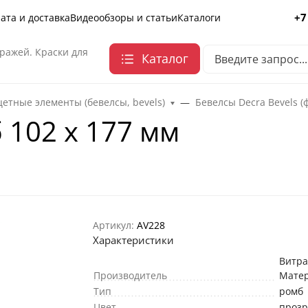
+7
ата и доставка
Видеообзоры и статьи
Каталоги
ражей. Краски для
Каталог
етные элементы (бевелсы, bevels)
Бевелсы Decra Bevels (
 102 х 177 мм
Артикул:
AV228
Характеристики
Витр
Производитель
Мате
Тип
ромб
Цвет
проз