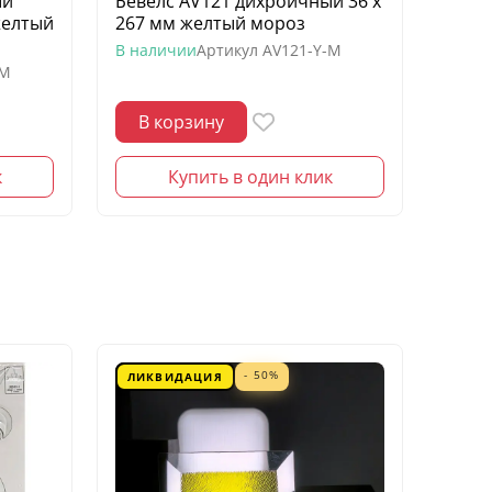
ый
Бевелс AV121 дихроичный 36 х
Беве
желтый
267 мм желтый мороз
квадр
моро
В наличии
Артикул
AV121-Y-M
-M
В нал
В корзину
В 
к
Купить в один клик
- 50%
ЛИКВИДАЦИЯ
ЛИК