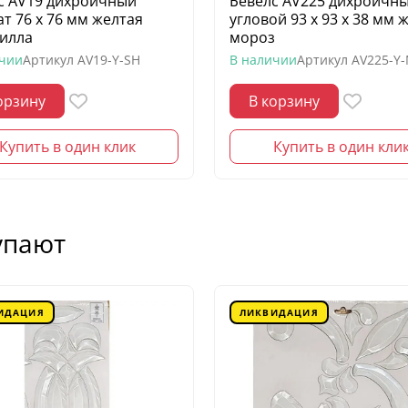
с AV19 дихроичный
Бевелс AV225 дихроичн
ат 76 х 76 мм желтая
угловой 93 х 93 х 38 мм 
илла
мороз
ичии
Артикул
AV19-Y-SH
В наличии
Артикул
AV225-Y
орзину
В корзину
Купить в один клик
Купить в один кли
упают
ИДАЦИЯ
ЛИКВИДАЦИЯ