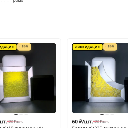
ромб
- 50%
- 50%
ИДАЦИЯ
ЛИКВИДАЦИЯ
шт.
60
₽
/
шт.
120
₽
/
шт.
120
₽
/
шт.