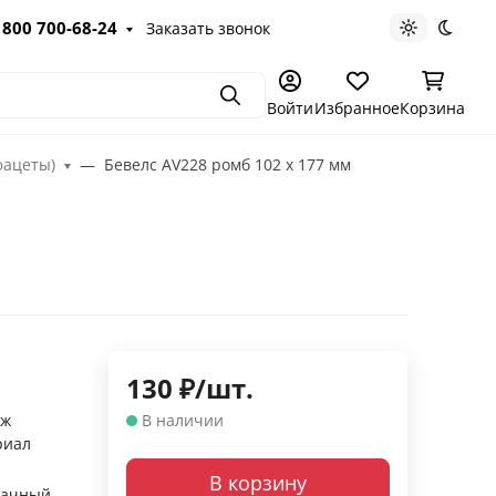
 800 700-68-24
Заказать звонок
Светлая те
Темна
Поиск
Войти
Избранное
Корзина
фацеты)
Бевелс AV228 ромб 102 х 177 мм
130
₽
/
шт.
аж
В наличии
риал
В корзину
рачный