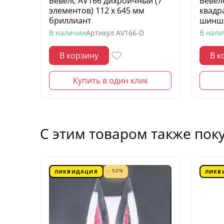
Бевелс AV166 дихроичный (7
Бевел
элементов) 112 х 645 мм
квадр
бриллиант
шинш
В наличии
Артикул
AV166-D
В нал
В корзину
В к
Купить в один клик
С этим товаром также пок
- 50%
ЛИКВИДАЦИЯ
ЛИКВ