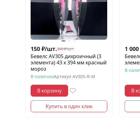
150
₽
/
шт.
1 000
300
₽
/
шт.
Бевелс AV305 дихроичный (3
Бевелс
элемента) 43 х 394 мм красный
элеме
мороз
В нал
В наличии
Артикул
AV305-R-M
В корзину
В к
Купить в один клик