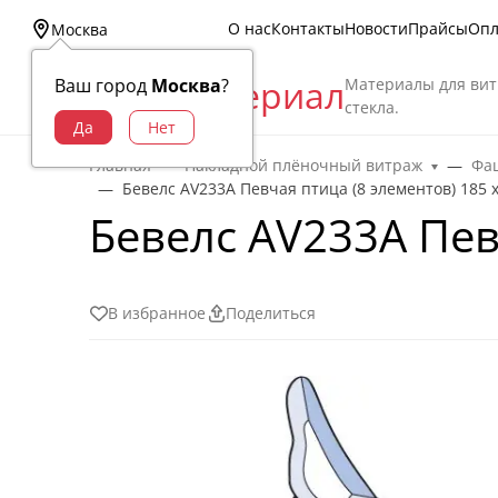
О нас
Контакты
Новости
Прайсы
Опл
Москва
Витраж Материал
Материалы для вит
Ваш город
Москва
?
стекла.
Главная
Накладной плёночный витраж
Фац
Бевелс AV233A Певчая птица (8 элементов) 185 
Бевелс AV233A Пев
В избранное
Поделиться