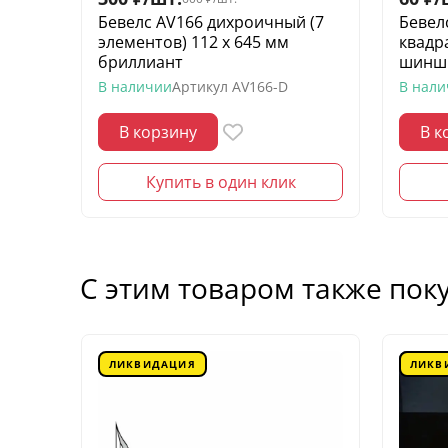
Бевелс AV166 дихроичный (7
Бевел
элементов) 112 х 645 мм
квадр
бриллиант
шинш
В наличии
Артикул
AV166-D
В нал
В корзину
В к
Купить в один клик
С этим товаром также пок
ЛИКВИДАЦИЯ
ЛИКВ