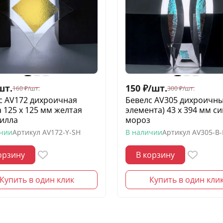
шт.
150
₽
/
шт.
160
₽
/
шт.
300
₽
/
шт.
с AV172 дихроичная
Бевелс AV305 дихроичны
а 125 х 125 мм желтая
элемента) 43 х 394 мм с
илла
мороз
ичии
Артикул
AV172-Y-SH
В наличии
Артикул
AV305-B
орзину
В корзину
Купить в один клик
Купить в один кли