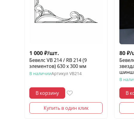
1 000
₽
/
шт.
80
₽
/
Бевелс VB 214 / RB 214 (9
Бевел
элементов) 630 х 300 мм
звезд
шинш
В наличии
Артикул
VB214
В нал
В корзину
В к
Купить в один клик