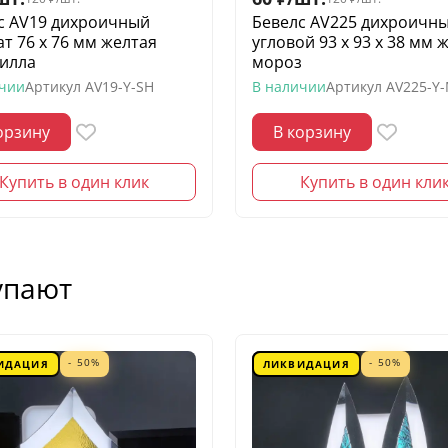
с AV19 дихроичный
Бевелс AV225 дихроичн
ат 76 х 76 мм желтая
угловой 93 х 93 х 38 мм 
илла
мороз
ичии
Артикул
AV19-Y-SH
В наличии
Артикул
AV225-Y
орзину
В корзину
Купить в один клик
Купить в один кли
упают
- 50%
- 50%
ИДАЦИЯ
ЛИКВИДАЦИЯ