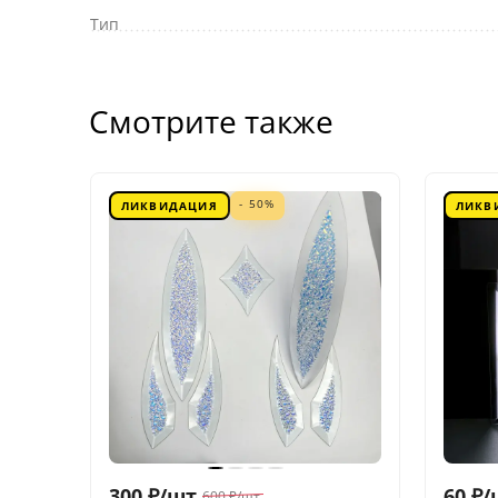
Тип
Смотрите также
- 50%
ЛИКВИДАЦИЯ
ЛИКВ
300
₽
/
шт.
60
₽
/
600
₽
/
шт.