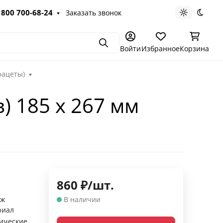
 800 700-68-24
Заказать звонок
Светлая те
Темна
Поиск
Войти
Избранное
Корзина
фацеты)
) 185 х 267 мм
860
₽
/
шт.
аж
В наличии
риал
ические