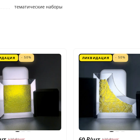
тематические наборы
- 50%
- 50%
ИДАЦИЯ
ЛИКВИДАЦИЯ
шт.
60
₽
/
шт.
120
₽
/
шт.
120
₽
/
шт.