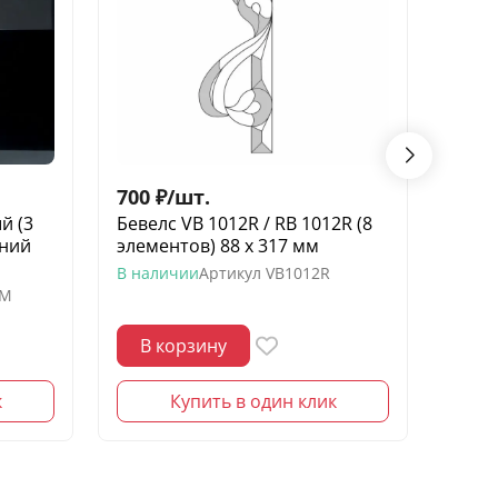
700
₽
/
шт.
1 00
й (3
Бевелс VB 1012R / RB 1012R (8
Бевел
иний
элементов) 88 х 317 мм
элеме
В наличии
Артикул
VB1012R
В нал
-M
В корзину
В 
к
Купить в один клик