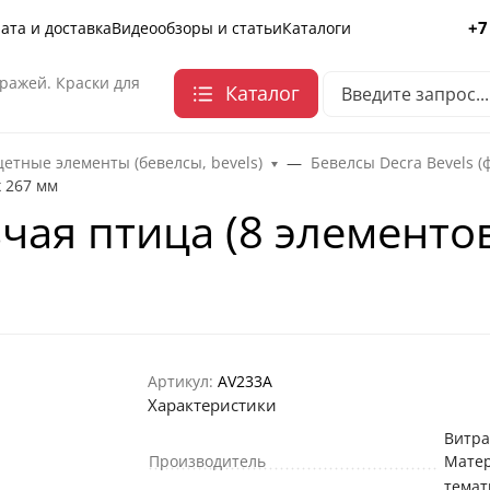
+7
ата и доставка
Видеообзоры и статьи
Каталоги
ражей. Краски для
Каталог
етные элементы (бевелсы, bevels)
Бевелсы Decra Bevels (
х 267 мм
чая птица (8 элементов
Артикул:
AV233A
Характеристики
Витр
Производитель
Мате
темат