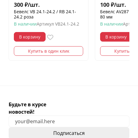
300
₽
/
шт.
100
₽
/
шт.
Бевелс VB 24.1-24.2 / RB 24.1-
Бевелс AV287 (4 э
24.2 роза
80 мм
В наличии
Артикул
VB24.1-24.2
В наличии
Артику
В корзину
В корзину
Купить в один клик
Купить в о
Будьте в курсе
новостей!