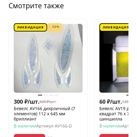
Смотрите также
- 50%
ЛИКВИДАЦИЯ
ЛИКВИДАЦИЯ
300
₽
/
шт.
60
₽
/
шт.
600
₽
/
шт.
120
₽
/
шт
Бевелс AV166 дихроичный (7
Бевелс AV19 дих
элементов) 112 х 645 мм
квадрат 76 х 76 
бриллиант
шиншилла
В наличии
Артикул
AV166-D
В наличии
Артику