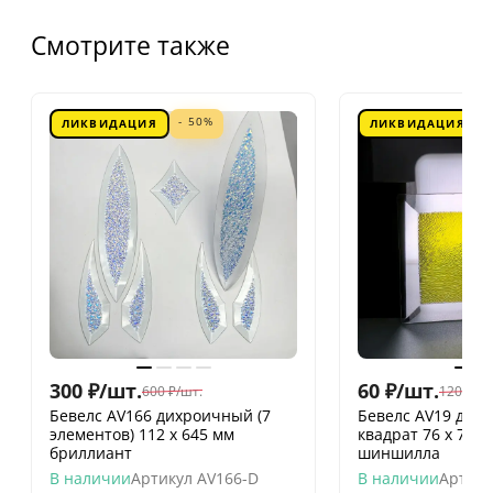
Смотрите также
- 50%
ЛИКВИДАЦИЯ
ЛИКВИДАЦИЯ
300
₽
/
шт.
60
₽
/
шт.
600
₽
/
шт.
120
₽
/
шт
Бевелс AV166 дихроичный (7
Бевелс AV19 дих
элементов) 112 х 645 мм
квадрат 76 х 76 
бриллиант
шиншилла
В наличии
Артикул
AV166-D
В наличии
Артику