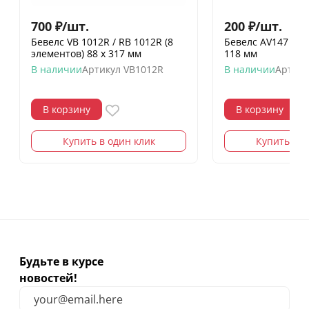
700
₽
/
шт.
200
₽
/
шт.
Бевелс VB 1012R / RB 1012R (8
Бевелс AV147 (4 э
элементов) 88 х 317 мм
118 мм
В наличии
Артикул
VB1012R
В наличии
Артику
В корзину
В корзину
Купить в один клик
Купить в о
Будьте в курсе
новостей!