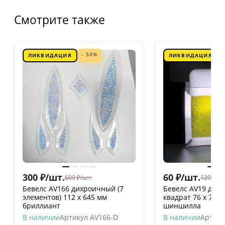
Смотрите также
- 50%
ЛИКВИДАЦИЯ
ЛИКВИДАЦИЯ
300
₽
/
шт.
60
₽
/
шт.
600
₽
/
шт.
120
₽
/
шт
Бевелс AV166 дихроичный (7
Бевелс AV19 дих
элементов) 112 х 645 мм
квадрат 76 х 76 
бриллиант
шиншилла
В наличии
Артикул
AV166-D
В наличии
Артику