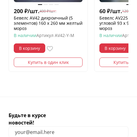
200
₽
/
шт.
60
₽
/
шт.
400
₽
/
шт.
120
₽
/
шт
Бевелс AV42 дихроичный (5
Бевелс AV225 ди
элементов) 160 х 260 мм желтый
угловой 93 х 93 х
мороз
мороз
В наличии
Артикул
AV42-Y-M
В наличии
Артику
В корзину
В корзину
Купить в один клик
Купить в о
Будьте в курсе
новостей!