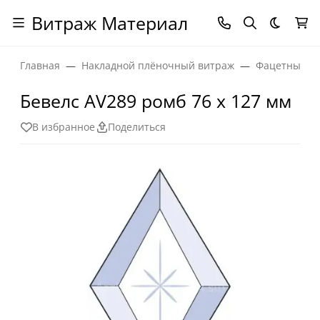
Витраж Материал
Темная
Главная
Накладной плёночный витраж
Фацетные эл
Бевелс AV289 ромб 76 х 127 мм
В избранное
Поделиться