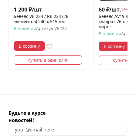
1 200
₽
/
шт.
60
₽
/
шт.
120
₽
/
шт
Бевелс VB 224 / RB 224 (26
Бевелс AV19 дих
элементов) 240 х 515 мм
квадрат 76 х 76 
мороз
В наличии
Артикул
VB224
В наличии
Артику
В корзину
В корзину
Купить в один клик
Купить в о
Будьте в курсе
новостей!