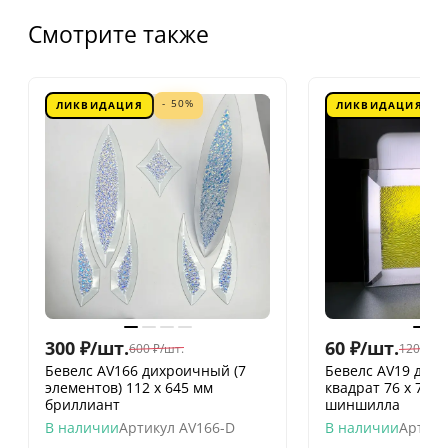
Смотрите также
- 50%
ЛИКВИДАЦИЯ
ЛИКВИДАЦИЯ
300
₽
/
шт.
60
₽
/
шт.
600
₽
/
шт.
120
₽
/
шт
Бевелс AV166 дихроичный (7
Бевелс AV19 дих
элементов) 112 х 645 мм
квадрат 76 х 76 
бриллиант
шиншилла
В наличии
Артикул
AV166-D
В наличии
Артику