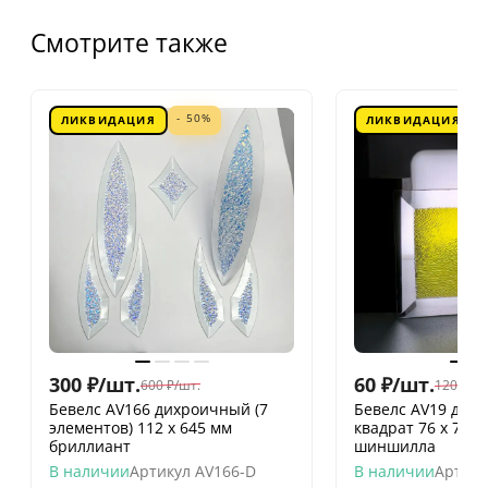
Смотрите также
- 50%
ЛИКВИДАЦИЯ
ЛИКВИДАЦИЯ
300
₽
/
шт.
60
₽
/
шт.
600
₽
/
шт.
120
₽
/
шт
Бевелс AV166 дихроичный (7
Бевелс AV19 дих
элементов) 112 х 645 мм
квадрат 76 х 76 
бриллиант
шиншилла
В наличии
Артикул
AV166-D
В наличии
Артику