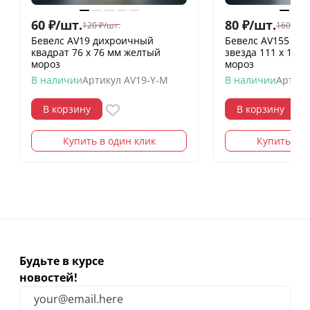
60
₽
/
шт.
80
₽
/
шт.
120
₽
/
шт.
160
₽
/
шт
Бевелс AV19 дихроичный
Бевелс AV155 ди
квадрат 76 х 76 мм желтый
звезда 111 х 137
мороз
мороз
В наличии
Артикул
AV19-Y-M
В наличии
Артику
В корзину
В корзину
Купить в один клик
Купить в о
Будьте в курсе
новостей!