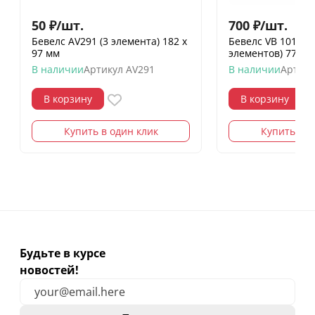
50
₽
/
шт.
700
₽
/
шт.
Бевелс AV291 (3 элемента) 182 х
Бевелс VB 1014 / 
97 мм
элементов) 77 х 
В наличии
Артикул
AV291
В наличии
Артику
В корзину
В корзину
Купить в один клик
Купить в о
Будьте в курсе
новостей!