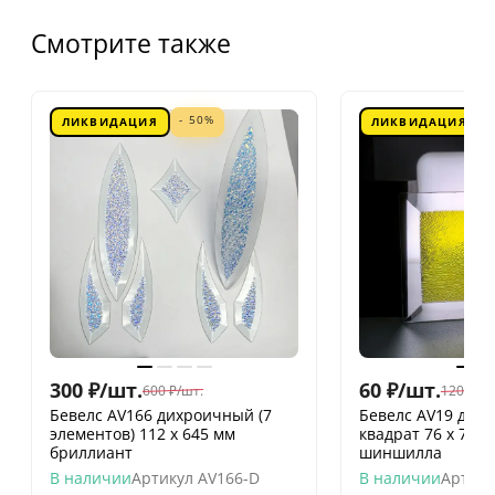
Смотрите также
- 50%
ЛИКВИДАЦИЯ
ЛИКВИДАЦИЯ
300
₽
/
шт.
60
₽
/
шт.
600
₽
/
шт.
120
₽
/
шт
Бевелс AV166 дихроичный (7
Бевелс AV19 дих
элементов) 112 х 645 мм
квадрат 76 х 76 
бриллиант
шиншилла
В наличии
Артикул
AV166-D
В наличии
Артику