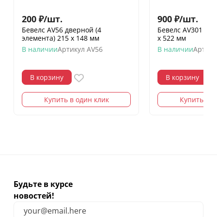
200
₽
/
шт.
900
₽
/
шт.
Бевелс AV56 дверной (4
Бевелс AV301 (7 
элемента) 215 х 148 мм
х 522 мм
В наличии
Артикул
AV56
В наличии
Артику
В корзину
В корзину
Купить в один клик
Купить в о
Будьте в курсе
новостей!