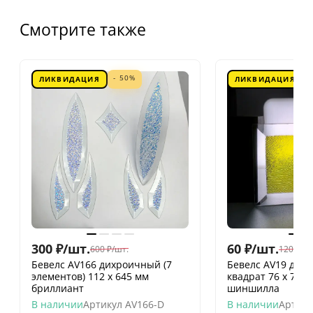
Смотрите также
- 50%
ЛИКВИДАЦИЯ
ЛИКВИДАЦИЯ
300
₽
/
шт.
60
₽
/
шт.
600
₽
/
шт.
120
₽
/
шт
Бевелс AV166 дихроичный (7
Бевелс AV19 дих
элементов) 112 х 645 мм
квадрат 76 х 76 
бриллиант
шиншилла
В наличии
Артикул
AV166-D
В наличии
Артику