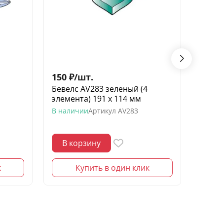
150
₽
/
шт.
40
₽
/
Бевелс AV283 зеленый (4
Беве
элемента) 191 х 114 мм
ромб
шин
В наличии
Артикул
AV283
В нал
В корзину
В 
к
Купить в один клик