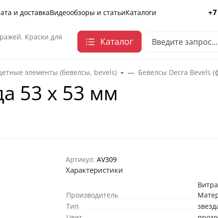
+7
ата и доставка
Видеообзоры и статьи
Каталоги
ражей. Краски для
Каталог
етные элементы (бевелсы, bevels)
Бевелсы Decra Bevels (
а 53 х 53 мм
Артикул:
AV309
Характеристики
Витр
Производитель
Мате
Тип
звезд
Цвет
проз