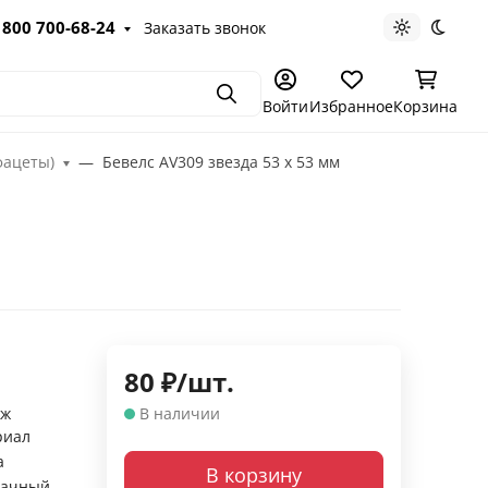
 800 700-68-24
Заказать звонок
Светлая те
Темна
Поиск
Войти
Избранное
Корзина
фацеты)
Бевелс AV309 звезда 53 х 53 мм
80
₽
/
шт.
аж
В наличии
риал
а
В корзину
рачный