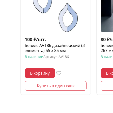
100
₽
/
шт.
80
₽
/
Бевелс AV186 дизайнерский (3
Бевел
элемента) 55 х 85 мм
267 м
В наличии
Артикул
AV186
В нал
В корзину
В к
Купить в один клик