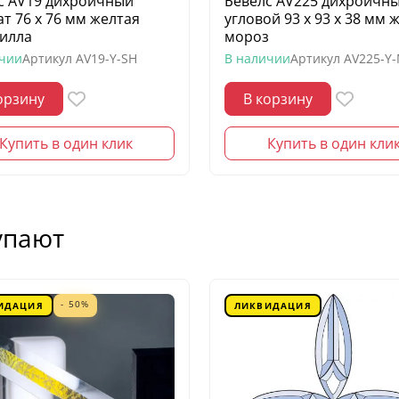
с AV19 дихроичный
Бевелс AV225 дихроичн
ат 76 х 76 мм желтая
угловой 93 х 93 х 38 мм 
илла
мороз
ичии
Артикул
AV19-Y-SH
В наличии
Артикул
AV225-Y
орзину
В корзину
Купить в один клик
Купить в один кли
упают
- 50%
ИДАЦИЯ
ЛИКВИДАЦИЯ