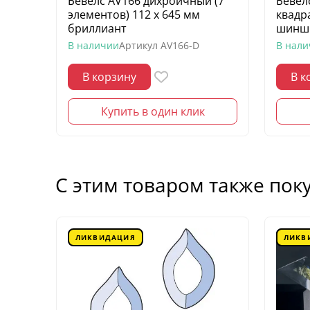
Бевелс AV166 дихроичный (7
Бевел
элементов) 112 х 645 мм
квадр
бриллиант
шинш
В наличии
Артикул
AV166-D
В нал
В корзину
В к
Купить в один клик
С этим товаром также пок
ЛИКВИДАЦИЯ
ЛИКВ