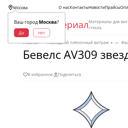
О нас
Контакты
Новости
Прайсы
Опл
Москва
Витраж Материал
Материалы для вит
Ваш город
Москва
?
стекла.
Главная
Накладной плёночный витраж
Фац
Бевелс AV309 звезд
В избранное
Поделиться