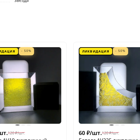
звезда
- 50%
- 50%
ИДАЦИЯ
ЛИКВИДАЦИЯ
шт.
60
₽
/
шт.
120
₽
/
шт.
120
₽
/
шт.