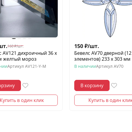
шт.
150
₽
/
шт.
160
₽
/
шт.
с AV121 дихроичный 36 х
Бевелс AV70 дверной (12
м желтый мороз
элементов) 233 х 303 мм
ичии
Артикул
AV121-Y-M
В наличии
Артикул
AV70
орзину
В корзину
Купить в один клик
Купить в один кли