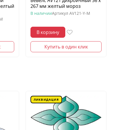
ый
Бевелс AV121 дихроичный 36 х
Беве
желтый
267 мм желтый мороз
квадр
моро
В наличии
Артикул
AV121-Y-M
-M
В нал
В корзину
В 
к
Купить в один клик
ЛИКВИДАЦИЯ
ЛИК