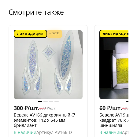
Смотрите также
- 50%
ЛИКВИДАЦИЯ
ЛИКВИДАЦИЯ
300
₽
/
шт.
60
₽
/
шт.
600
₽
/
шт.
120
₽
/
шт
Бевелс AV166 дихроичный (7
Бевелс AV19 дих
элементов) 112 х 645 мм
квадрат 76 х 76 
бриллиант
шиншилла
В наличии
Артикул
AV166-D
В наличии
Артику