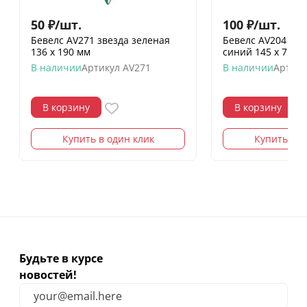
50
₽
/
шт.
100
₽
/
шт.
Бевелс AV271 звезда зеленая
Бевелс AV204 ди
136 х 190 мм
синий 145 х 75 м
В наличии
Артикул
AV271
В наличии
Артику
В корзину
В корзину
Купить в один клик
Купить в о
Будьте в курсе
новостей!