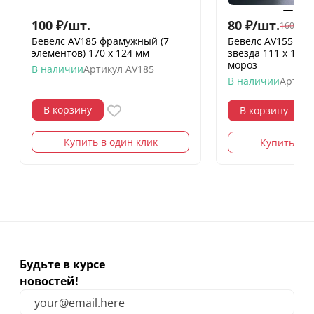
100
₽
/
шт.
80
₽
/
шт.
160
₽
/
шт
Бевелс AV185 фрамужный (7
Бевелс AV155 ди
элементов) 170 х 124 мм
звезда 111 х 137
мороз
В наличии
Артикул
AV185
В наличии
Артику
В корзину
В корзину
Купить в один клик
Купить в о
Будьте в курсе
новостей!