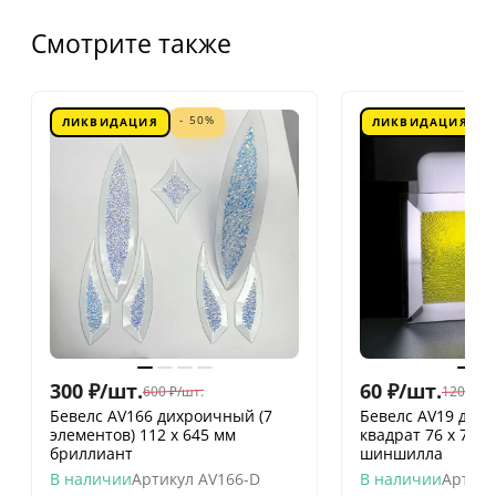
Смотрите также
- 50%
ЛИКВИДАЦИЯ
ЛИКВИДАЦИЯ
300
₽
/
шт.
60
₽
/
шт.
600
₽
/
шт.
120
₽
/
шт
Бевелс AV166 дихроичный (7
Бевелс AV19 дих
элементов) 112 х 645 мм
квадрат 76 х 76 
бриллиант
шиншилла
В наличии
Артикул
AV166-D
В наличии
Артику